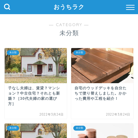
おうちラク
― CATEGORY ―
未分類
未分類
未分類
子なし夫婦は、賃貸？マンシ
自宅のウッドデッキを自分た
ョン？中古住宅？それとも新
ちで塗り替えしました。かか
築？［30代夫婦の家の選び
った費用や工程を紹介！
方］
2022年3月24日
2022年3月24日
未分類
未分類