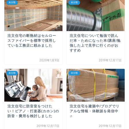
未分類
未分類
注文住宅の断熱材はセルロー
注文住宅について勉強で読ん
スファイバーを標準で採用し
だ本・ためになった本/講座/勉
ている工務店に頼みました
強した上で見学に行くのがお
すすめ
2020年1月9日
2019年12月17日
未分類
未分類
注文住宅に防音室をつけた
注文住宅を建築中/ブログでリ
い！ピアノ・打楽器(カホン)の
アルな情報・体験談を発信中
防音・費用を検討しました
♬
2019年12月17日
2019年12月17日